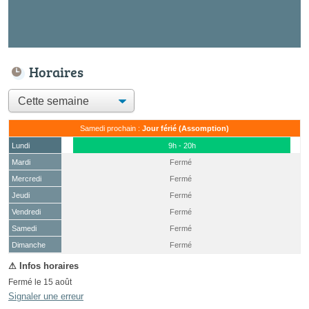
Horaires
Samedi prochain :
Jour férié (Assomption)
Lundi
9h - 20h
Mardi
Fermé
Mercredi
Fermé
Jeudi
Fermé
Vendredi
Fermé
Samedi
Fermé
(15 août)
Dimanche
Fermé
Fermé le 15 août
Signaler une erreur