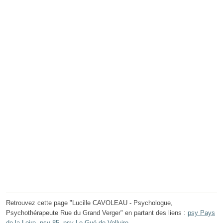
Retrouvez cette page "Lucille CAVOLEAU - Psychologue,
Psychothérapeute Rue du Grand Verger" en partant des liens :
psy Pays
de la Loire
,
psy 85
,
psy Le Gué-de-Velluire
.