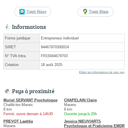
Trajet Waze
Trajet Maps
Informations
Forme juridique
Entrepreneur individuel
SIRET
94467970300024
N° TVA Intra.
FR15944679703
Création
18 août 2025
Éditer les informations de mon psy
Psys à proximité
Muriel SERVANT Psychologue
CHAPELAIN Claire
Chaillé-les-Marais
Marans
8 km
8 km
Fermé, ouvre demain à 14h30
Ouverte jusqu'à 20h
PREVOT Laetitia
Jessica NIEUVIARTS
Marans
Psychologue et Praticienne EMDR