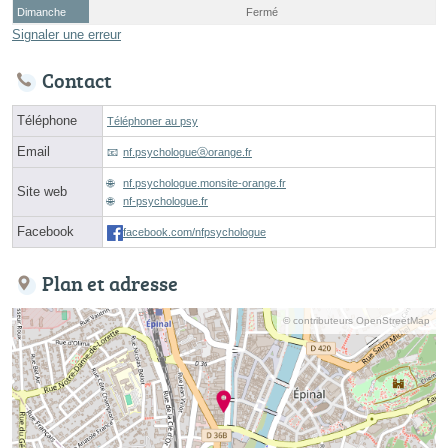
Dimanche
Fermé
Signaler une erreur
Contact
Téléphone
Téléphoner au psy
Email
nf.psychologueⓐorange.fr
nf.psychologue.monsite-orange.fr
Site web
nf-psychologue.fr
Facebook
facebook.com/nfpsychologue
Plan et adresse
© contributeurs OpenStreetMap