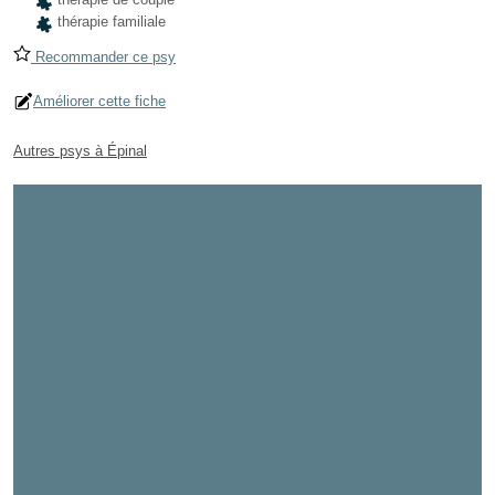
thérapie familiale
Recommander ce psy
Améliorer cette fiche
Autres psys à Épinal