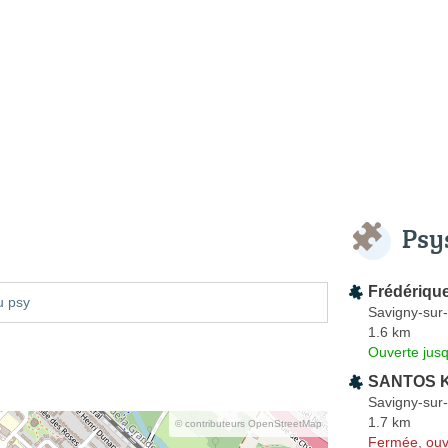
Psy
Frédériqu
u psy
Savigny-sur
1.6 km
Ouverte jus
SANTOS K
Savigny-sur
1.7 km
© contributeurs OpenStreetMap
Fermée, ouv