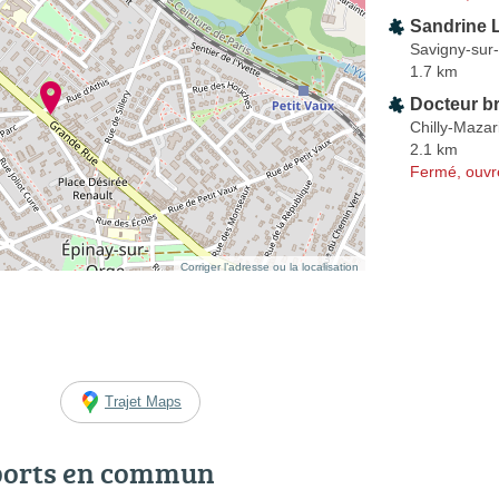
Sandrine
Savigny-sur
1.7 km
Docteur b
Chilly-Mazar
2.1 km
Fermé, ouvr
Corriger l’adresse ou la localisation
Trajet Maps
ports en commun