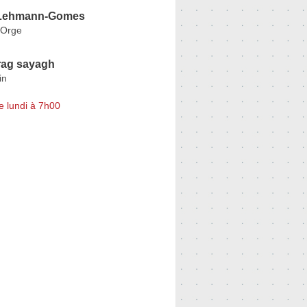
 Lehmann-Gomes
-Orge
rag sayagh
in
e lundi à 7h00