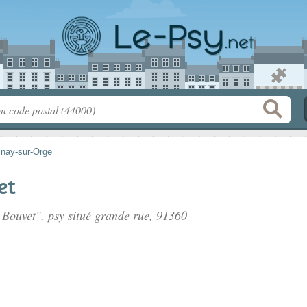
inay-sur-Orge
et
 Bouvet", psy situé
grande rue
, 91360