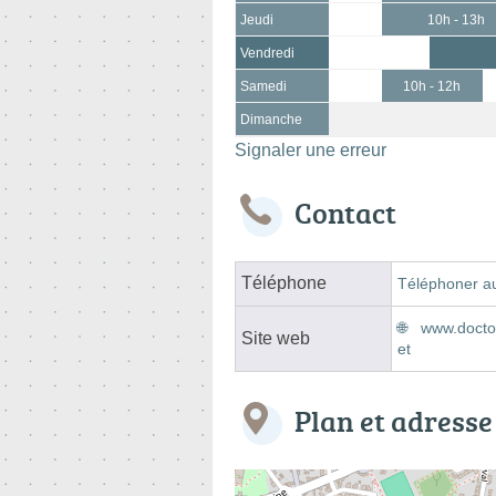
Jeudi
10h - 13h
Vendredi
Samedi
10h - 12h
Dimanche
Signaler une erreur
Contact
Téléphone
Téléphoner a
www.doctol
Site web
et
Plan et adresse