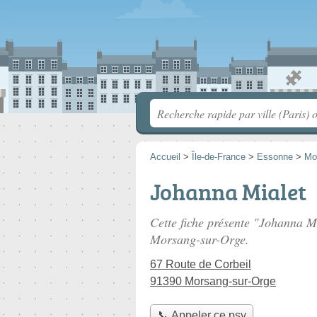
Accueil
>
Île-de-France
>
Essonne
>
Mo
Johanna Mialet
Cette fiche présente "Johanna Mi
Morsang-sur-Orge.
67 Route de Corbeil
91390 Morsang-sur-Orge
📞 Appeler ce psy