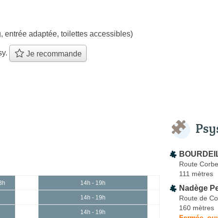
, entrée adaptée, toilettes accessibles)
sy.
Je recommande
Psy
BOURDEIL
Route Corbe
111 mètres
3h
14h - 19h
Nadège Pe
Route de Co
14h - 19h
160 mètres
14h - 19h
Fermée, ouv