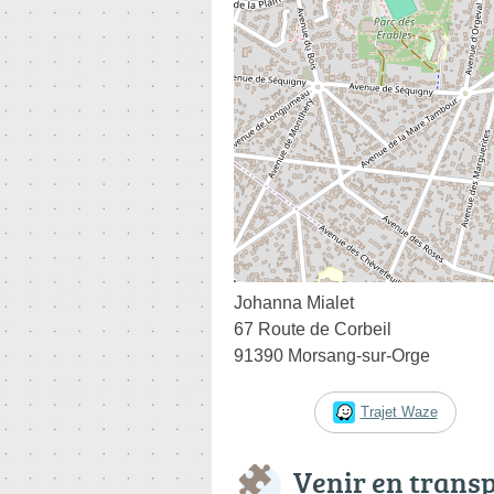
Johanna Mialet
67 Route de Corbeil
91390 Morsang-sur-Orge
Trajet Waze
Venir en trans