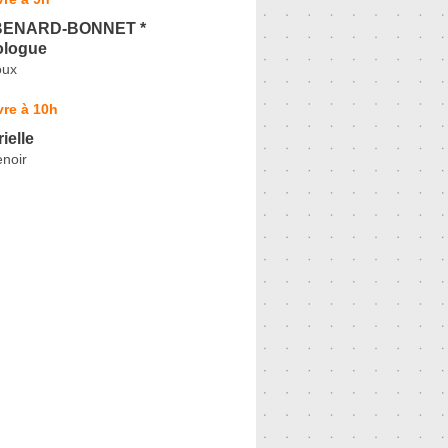
BENARD-BONNET *
ologue
oux
re à 10h
ielle
noir