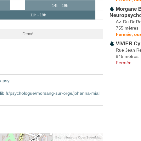
14h - 19h
Morgane 
Neuropsych
11h - 19h
Av. Du Dr R
755 mètres
Fermée, ouv
Fermé
VIVIER Cyr
Rue Jean Re
845 mètres
Fermée
u psy
ib.fr/psychologue/morsang-sur-orge/johanna-mial
© contributeurs OpenStreetMap