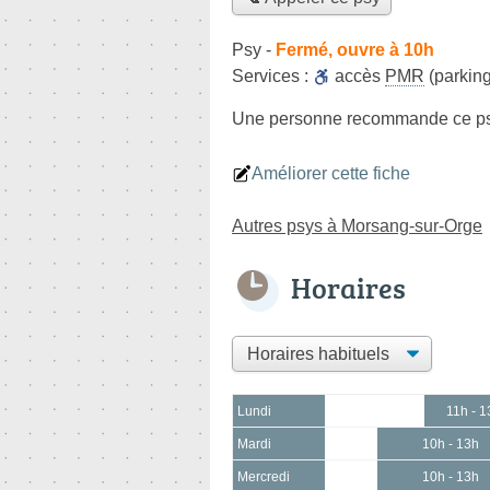
Psy
-
Fermé, ouvre à 10h
Services :
accès
PMR
(parking
Une personne
recommande
ce p
Améliorer cette fiche
Autres psys à Morsang-sur-Orge
Horaires
Lundi
11h - 1
Mardi
10h - 13h
Mercredi
10h - 13h