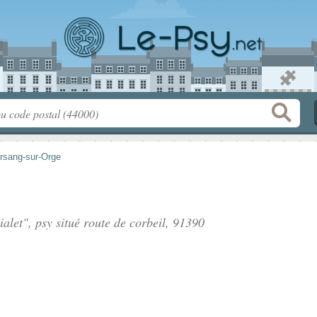
rsang-sur-Orge
alet", psy situé
route de corbeil
, 91390