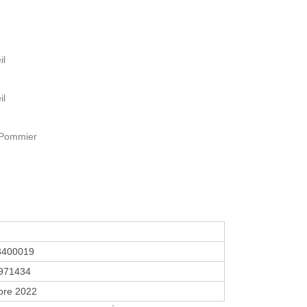
il
il
s Pommier
3400019
971434
bre 2022