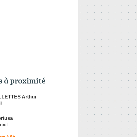
s à proximité
LETTES Arthur
il
rtusa
rbeil
re à 9h