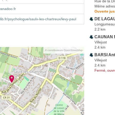
Rue de la Di
Même adres
anadoo.fr
Ouverte jus
DE LAGAU
ib.fr/psychologue/saulx-les-chartreux/levy-paul
Longjumeau
2.2 km
CAUNAN M
Villejust
2.4 km
© contributeurs OpenStreetMap
BARSI Ant
Villejust
2.4 km
Fermé, ouvr