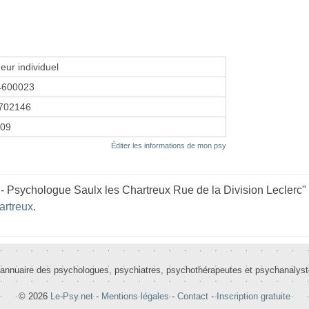
eur individuel
4600023
702146
009
Éditer les informations de mon psy
- Psychologue Saulx les Chartreux Rue de la Division Leclerc" e
artreux
.
 annuaire des psychologues, psychiatres, psychothérapeutes et psychanalys
© 2026
Le-Psy.net
-
Mentions légales
-
Contact
-
Inscription gratuite