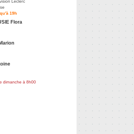
vision Leclerc
se
qu'à 19h
SIE Flora
arion
oine
e dimanche à 8h00