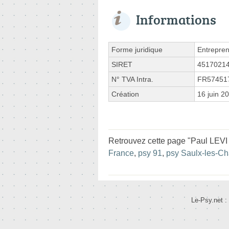
Informations
Forme juridique
Entrepren
SIRET
4517021
N° TVA Intra.
FR57451
Création
16 juin 2
Retrouvez cette page "Paul LEVI 
France
,
psy 91
,
psy Saulx-les-Ch
Le-Psy.net :