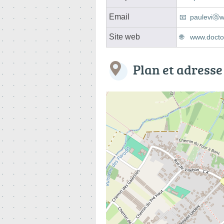
Email
pauleviⓐw
Site web
www.doctol
Plan et adresse