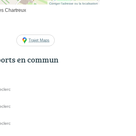
Corriger l’adresse ou la localisation
es Chartreux
Trajet Maps
ports en commun
eclerc
eclerc
eclerc