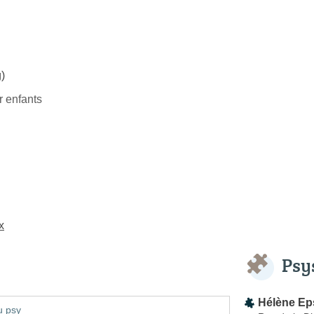
)
 enfants
x
Psy
Hélène Ep
u psy