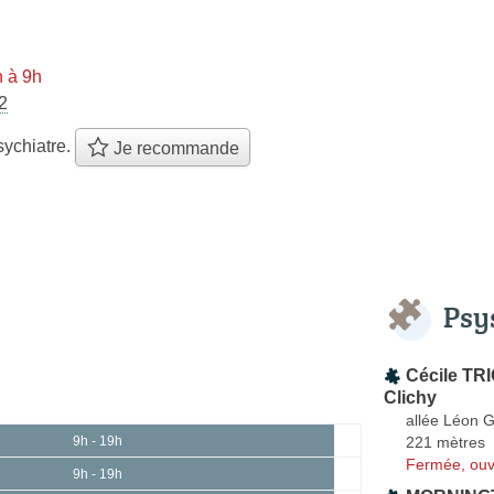
 à 9h
2
ychiatre.
Je recommande
Psy
Cécile TR
Clichy
allée Léon 
221 mètres
9h - 19h
Fermée, ouv
9h - 19h