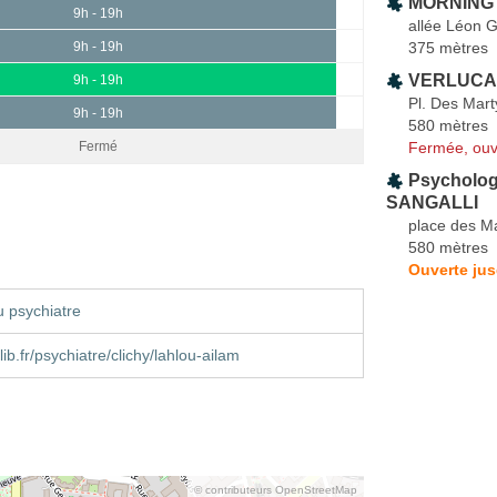
MORNINGT
9h - 19h
allée Léon 
375 mètres
9h - 19h
VERLUCA 
9h - 19h
Pl. Des Mart
9h - 19h
580 mètres
Fermée, ouv
Fermé
Psycholog
SANGALLI
place des Ma
580 mètres
Ouverte jus
 psychiatre
b.fr/psychiatre/clichy/lahlou-ailam
© contributeurs OpenStreetMap