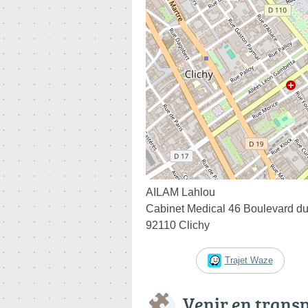
AILAM Lahlou
Cabinet Medical 46 Boulevard du
92110 Clichy
Trajet Waze
Venir en trans