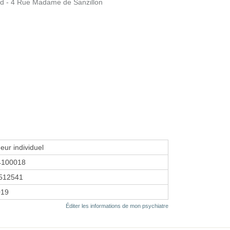
and - 4 Rue Madame de Sanzillon
eur individuel
4100018
512541
019
Éditer les informations de mon psychiatre