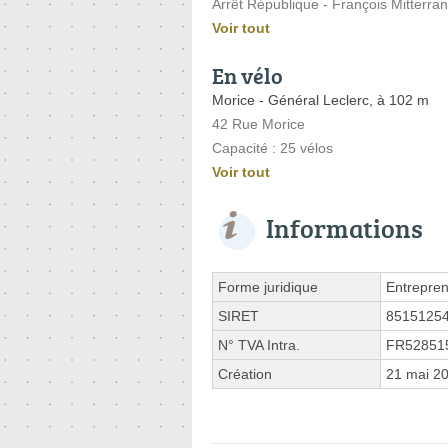
Arrêt République - François Mitterr
Voir tout
En vélo
Morice - Général Leclerc, à 102 m
42 Rue Morice
Capacité : 25 vélos
Voir tout
Informations
Forme juridique
Entrepren
SIRET
8515125
N° TVA Intra.
FR52851
Création
21 mai 2