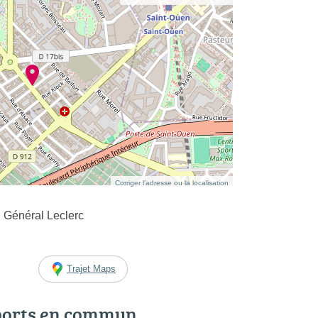
Corriger l’adresse ou la localisation
 Général Leclerc
Trajet Maps
ports en commun