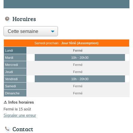
Horaires
Samedi prochain :
Jour férié (Assomption)
Lundi
Fermé
Mardi
10h - 20h30
Mercredi
Fermé
Jeudi
Fermé
Vendredi
10h - 20h30
Samedi
Fermé
(15 août)
Dimanche
Fermé
Fermé le 15 août
Signaler une erreur
Contact