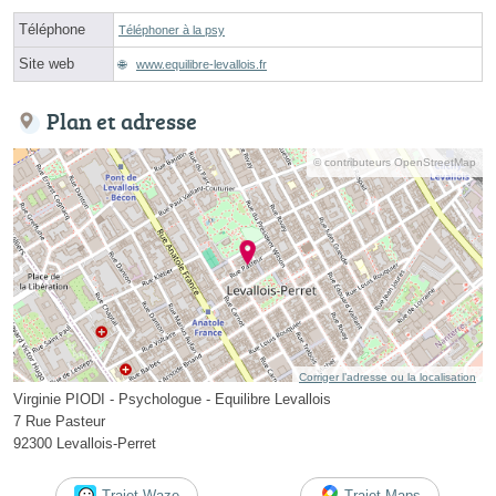
Téléphone
Téléphoner à la psy
Site web
www.equilibre-levallois.fr
Plan et adresse
© contributeurs OpenStreetMap
Corriger l’adresse ou la localisation
Virginie PIODI - Psychologue - Equilibre Levallois
7 Rue Pasteur
92300 Levallois-Perret
Trajet Waze
Trajet Maps