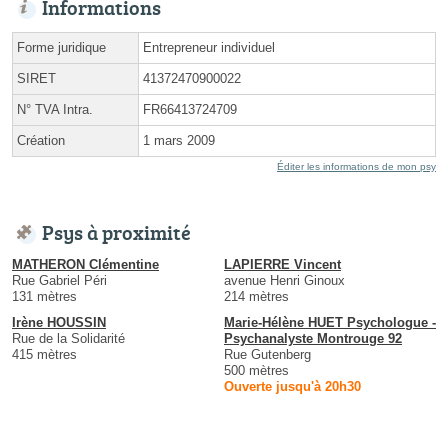
Informations
Forme juridique
Entrepreneur individuel
SIRET
41372470900022
N° TVA Intra.
FR66413724709
Création
1 mars 2009
Éditer les informations de mon psy
Psys à proximité
MATHERON Clémentine
LAPIERRE Vincent
Rue Gabriel Péri
avenue Henri Ginoux
131 mètres
214 mètres
Irène HOUSSIN
Marie-Hélène HUET Psychologue -
Rue de la Solidarité
Psychanalyste Montrouge 92
415 mètres
Rue Gutenberg
500 mètres
Ouverte jusqu'à 20h30