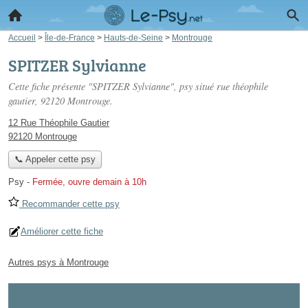
Accueil
>
Île-de-France
>
Hauts-de-Seine
>
Montrouge
SPITZER Sylvianne
Cette fiche présente "SPITZER Sylvianne", psy situé
rue théophile
gautier
, 92120 Montrouge.
12 Rue Théophile Gautier
92120 Montrouge
📞 Appeler cette psy
Psy
-
Fermée, ouvre demain à 10h
Recommander cette psy
Améliorer cette fiche
Autres psys à Montrouge