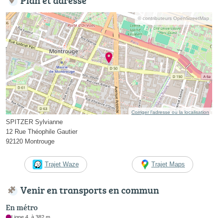
© contributeurs OpenStreetMap
Corriger l’adresse ou la localisation
SPITZER Sylvianne
12 Rue Théophile Gautier
92120 Montrouge
Trajet Waze
Trajet Maps
Venir en transports en commun
En métro
Ligne 4, à 382 m