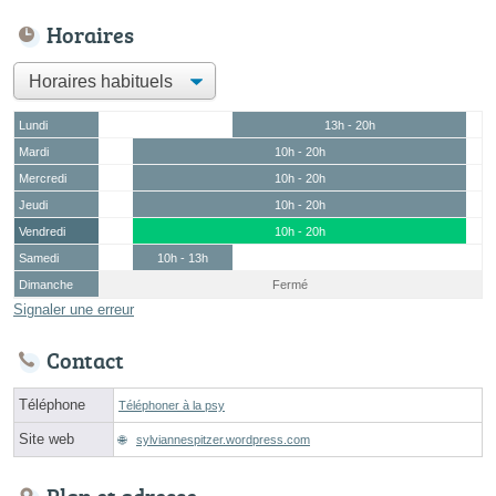
Horaires
Lundi
13h - 20h
Mardi
10h - 20h
Mercredi
10h - 20h
Jeudi
10h - 20h
Vendredi
10h - 20h
Samedi
10h - 13h
Dimanche
Fermé
Signaler une erreur
Contact
Téléphone
Téléphoner à la psy
Site web
sylviannespitzer.wordpress.com
Plan et adresse