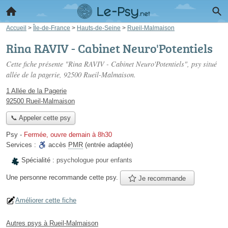
Accueil
>
Île-de-France
>
Hauts-de-Seine
>
Rueil-Malmaison
Rina RAVIV - Cabinet Neuro'Potentiels
Cette fiche présente "Rina RAVIV - Cabinet Neuro'Potentiels", psy situé
allée de la pagerie
, 92500 Rueil-Malmaison.
1 Allée de la Pagerie
92500 Rueil-Malmaison
📞 Appeler cette psy
Psy
-
Fermée, ouvre demain à 8h30
Services :
accès
PMR
(entrée adaptée)
Spécialité :
psychologue pour enfants
Une personne
recommande
cette psy.
Je recommande
Améliorer cette fiche
Autres psys à Rueil-Malmaison