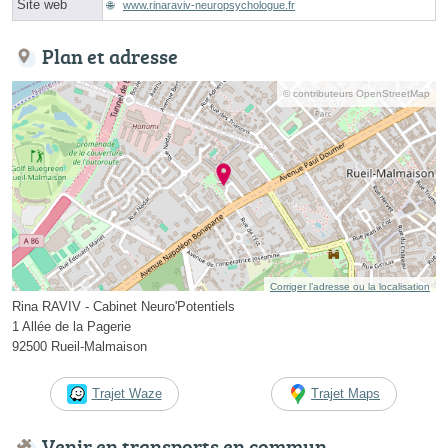
Site web
www.rinaraviv-neuropsychologue.fr
Plan et adresse
© contributeurs OpenStreetMap
Corriger l’adresse ou la localisation
Rina RAVIV - Cabinet Neuro'Potentiels
1 Allée de la Pagerie
92500 Rueil-Malmaison
Trajet Waze
Trajet Maps
Venir en transports en commun