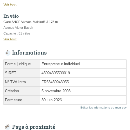
Voir tout
En vélo
Gare SNCF Vanves-Malakoff, à 175 m
Avenue Victor Basch
Capacité : 51 vélos
Voir tout
Informations
Forme juridique
Entrepreneur individuel
SIRET
45094305500019
N° TVA Intra.
FR53450943055
Création
5 novembre 2003
Fermeture
30 juin 2026
Éditer les informations de mon psy
Psys à proximité