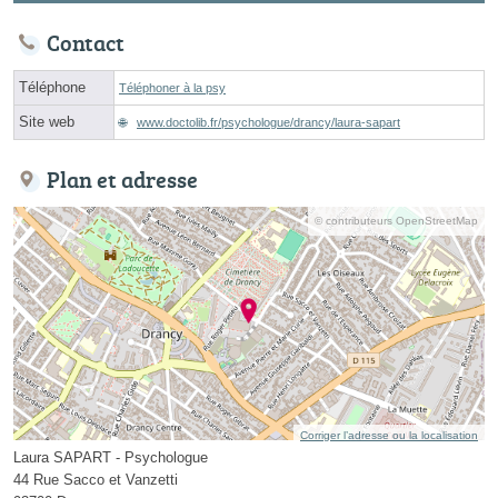
Contact
Téléphone
Téléphoner à la psy
Site web
www.doctolib.fr/psychologue/drancy/laura-sapart
Plan et adresse
© contributeurs OpenStreetMap
Corriger l’adresse ou la localisation
Laura SAPART - Psychologue
44 Rue Sacco et Vanzetti