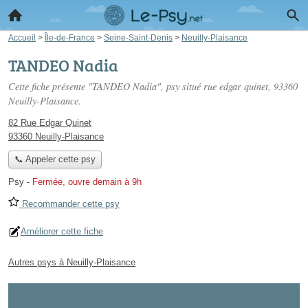
Accueil
>
Île-de-France
>
Seine-Saint-Denis
>
Neuilly-Plaisance
TANDEO Nadia
Cette fiche présente "TANDEO Nadia", psy situé
rue edgar quinet
, 93360
Neuilly-Plaisance.
82 Rue Edgar Quinet
93360 Neuilly-Plaisance
📞 Appeler cette psy
Psy
-
Fermée, ouvre demain à 9h
Recommander cette psy
Améliorer cette fiche
Autres psys à Neuilly-Plaisance