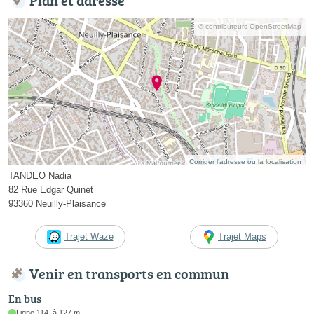
© contributeurs OpenStreetMap
Corriger l’adresse ou la localisation
TANDEO Nadia
82 Rue Edgar Quinet
93360 Neuilly-Plaisance
Trajet Waze
Trajet Maps
Venir en transports en commun
En bus
Ligne 114, à 127 m