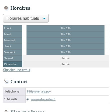
Horaires
Lundi
9h - 19h
Mardi
9h - 19h
Mercredi
9h - 19h
Jeudi
9h - 19h
Vendredi
9h - 19h
Samedi
Fermé
Dimanche
Fermé
Signaler une erreur
Contact
Téléphone
Téléphoner à la psy
Site web
www.nadia-tandeo.fr
Plan et adresse