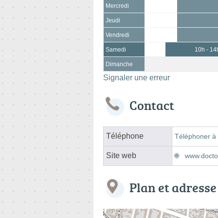
Mercredi
Jeudi
Vendredi
Samedi
10h - 14
Dimanche
Signaler une erreur
Contact
Téléphone
Téléphoner à 
Site web
www.doctol
Plan et adresse