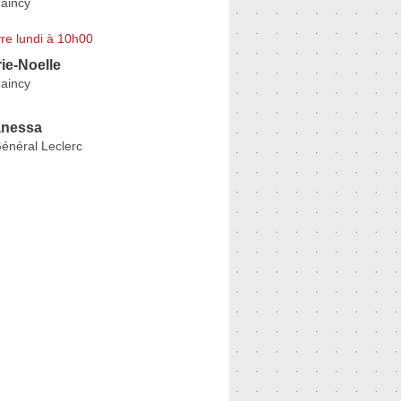
aincy
re lundi à 10h00
ie-Noelle
aincy
nessa
énéral Leclerc