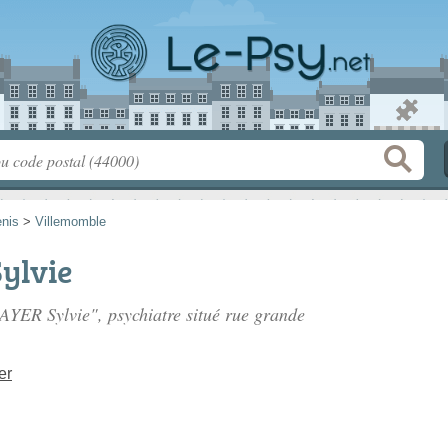
enis
>
Villemomble
ylvie
AYER Sylvie", psychiatre situé
rue grande
er