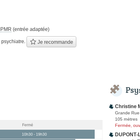
s
PMR
(entrée adaptée)
 psychiatre.
Je recommande
Psy
Christin
Grande Rue
105 mètres
Fermée, ouv
Fermé
DUPONT-L
10h30 - 19h30