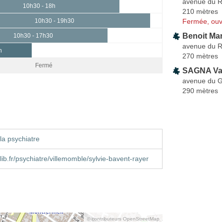
avenue du R
10h30 - 18h
210 mètres
Fermée, ouv
10h30 - 19h30
Benoit Mar
10h30 - 17h30
avenue du R
h
270 mètres
Fermé
SAGNA Va
avenue du G
290 mètres
la psychiatre
ib.fr/psychiatre/villemomble/sylvie-bavent-rayer
© contributeurs OpenStreetMap