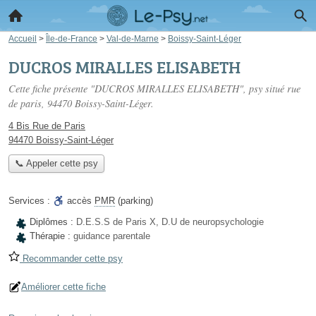
Accueil
>
Île-de-France
>
Val-de-Marne
>
Boissy-Saint-Léger
DUCROS MIRALLES ELISABETH
Cette fiche présente "DUCROS MIRALLES ELISABETH", psy situé
rue
de paris
, 94470 Boissy-Saint-Léger.
4 Bis Rue de Paris
94470 Boissy-Saint-Léger
📞 Appeler cette psy
Services :
accès
PMR
(parking)
Diplômes :
D.E.S.S de Paris X, D.U de neuropsychologie
Thérapie :
guidance parentale
Recommander cette psy
Améliorer cette fiche