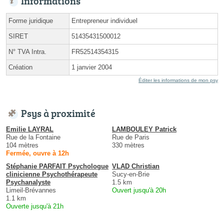
Informations
Forme juridique
Entrepreneur individuel
SIRET
51435431500012
N° TVA Intra.
FR52514354315
Création
1 janvier 2004
Éditer les informations de mon psy
Psys à proximité
Emilie LAYRAL
LAMBOULEY Patrick
Rue de la Fontaine
Rue de Paris
104 mètres
330 mètres
Fermée, ouvre à 12h
Stéphanie PARFAIT Psychologue
VLAD Christian
clinicienne Psychothérapeute
Sucy-en-Brie
Psychanalyste
1.5 km
Limeil-Brévannes
Ouvert jusqu'à 20h
1.1 km
Ouverte jusqu'à 21h