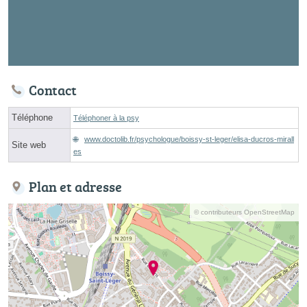
Contact
Téléphone
Téléphoner à la psy
www.doctolib.fr/psychologue/boissy-st-leger/elisa-ducros-mirall
Site web
es
Plan et adresse
© contributeurs OpenStreetMap