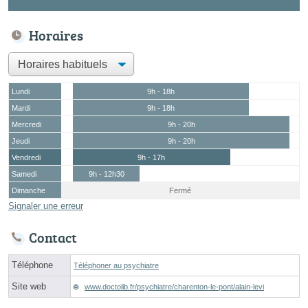
Horaires
Lundi
9h - 18h
Mardi
9h - 18h
Mercredi
9h - 20h
Jeudi
9h - 20h
Vendredi
9h - 17h
Samedi
9h - 12h30
Dimanche
Fermé
Signaler une erreur
Contact
Téléphone
Téléphoner au psychiatre
Site web
www.doctolib.fr/psychiatre/charenton-le-pont/alain-levi