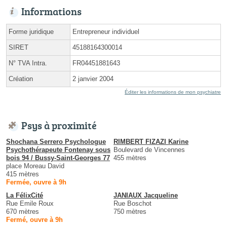
Informations
Forme juridique
Entrepreneur individuel
SIRET
45188164300014
N° TVA Intra.
FR04451881643
Création
2 janvier 2004
Éditer les informations de mon psychiatre
Psys à proximité
Shochana Serrero Psychologue
RIMBERT FIZAZI Karine
Psychothérapeute Fontenay sous
Boulevard de Vincennes
bois 94 / Bussy-Saint-Georges 77
455 mètres
place Moreau David
415 mètres
Fermée, ouvre à 9h
La FélixCité
JANIAUX Jacqueline
Rue Emile Roux
Rue Boschot
670 mètres
750 mètres
Fermé, ouvre à 9h