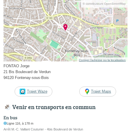
© contributeurs OpenStreetMap
Corriger l’adresse ou la localisation
FONTAO Jorge
21 Bis Boulevard de Verdun
94120 Fontenay-sous-Bois
Trajet Waze
Trajet Maps
Venir en transports en commun
En bus
Ligne 116, à 178 m
Arrêt M.-C. Vaillant Couturier - 4bis Boulevard de Verdun