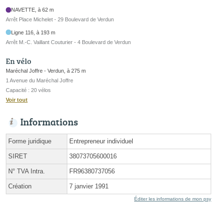
NAVETTE, à 62 m
Arrêt Place Michelet - 29 Boulevard de Verdun
Ligne 116, à 193 m
Arrêt M.-C. Vaillant Couturier - 4 Boulevard de Verdun
En vélo
Maréchal Joffre - Verdun, à 275 m
1 Avenue du Maréchal Joffre
Capacité : 20 vélos
Voir tout
Informations
Forme juridique
Entrepreneur individuel
SIRET
38073705600016
N° TVA Intra.
FR96380737056
Création
7 janvier 1991
Éditer les informations de mon psy