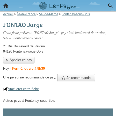
Accueil
>
Île-de-France
>
Val-de-Marne
>
Fontenay-sous-Bois
FONTAO Jorge
Cette fiche présente "FONTAO Jorge", psy situé
boulevard de verdun
,
94120 Fontenay-sous-Bois.
21 Bis Boulevard de Verdun
94120 Fontenay-sous-Bois
📞 Appeler ce psy
Psy
-
Fermé, ouvre à 8h30
Une personne
recommande
ce psy.
Je recommande
Améliorer cette fiche
Autres psys à Fontenay-sous-Bois