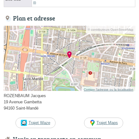
m
Plan et adresse
© contributeurs OpenStreetMap
Corriger l’adresse ou la localisation
ROZENBAUM Jacques
19 Avenue Gambetta
94160 Saint-Mandé
Trajet Waze
Trajet Maps