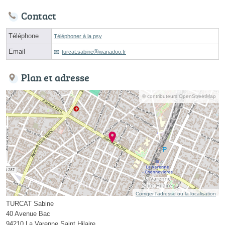
Contact
Téléphone
Téléphoner à la psy
Email
turcat.sabineⓐwanadoo.fr
Plan et adresse
© contributeurs OpenStreetMap
Corriger l’adresse ou la localisation
TURCAT Sabine
40 Avenue Bac
94210 La Varenne Saint Hilaire