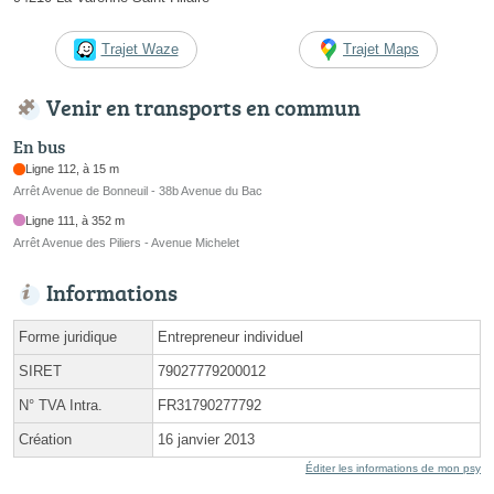
Trajet Waze
Trajet Maps
Venir en transports en commun
En bus
Ligne 112, à 15 m
Arrêt Avenue de Bonneuil - 38b Avenue du Bac
Ligne 111, à 352 m
Arrêt Avenue des Piliers - Avenue Michelet
Informations
Forme juridique
Entrepreneur individuel
SIRET
79027779200012
N° TVA Intra.
FR31790277792
Création
16 janvier 2013
Éditer les informations de mon psy