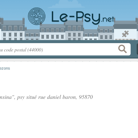
ezons
nsina", psy situé
rue daniel baron
, 95870