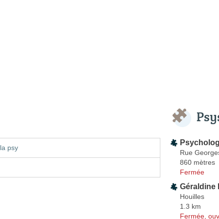
Psy
Psycholog
la psy
Rue Georges
860 mètres
Fermée
Géraldin
Houilles
1.3 km
Fermée, ouv