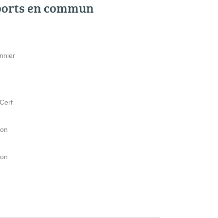
ports en commun
nnier
Cerf
son
son