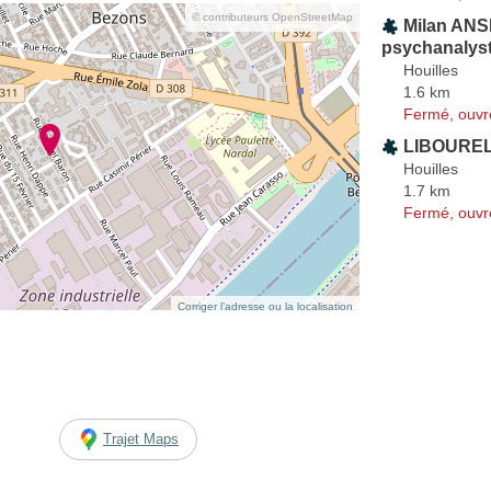
© contributeurs OpenStreetMap
Milan ANS
psychanalys
Houilles
1.6 km
Fermé, ouvr
LIBOUREL
Houilles
1.7 km
Fermé, ouvr
Corriger l’adresse ou la localisation
Trajet Maps