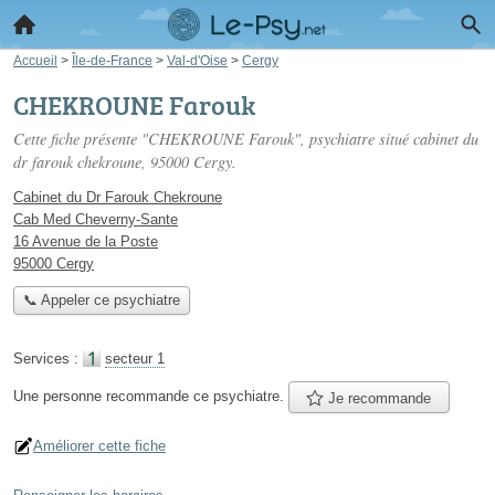
Accueil
>
Île-de-France
>
Val-d'Oise
>
Cergy
CHEKROUNE Farouk
Cette fiche présente "CHEKROUNE Farouk", psychiatre situé
cabinet du
dr farouk chekroune
, 95000 Cergy.
Cabinet du Dr Farouk Chekroune
Cab Med Cheverny-Sante
16 Avenue de la Poste
95000 Cergy
📞 Appeler ce psychiatre
Services :
secteur 1
Une personne
recommande
ce psychiatre.
Je recommande
Améliorer cette fiche