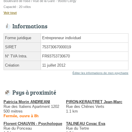
Boulevard de l'oise / Rue de la Gare - 95000 Cergy
Capacité : 20 vélos
Voir tout
Informations
Forme juridique
Entrepreneur individuel
SIRET
75373067000019
N° TVA Intra.
FR93753730670
Création
11 juillet 2012
Éditer les informations de mon psychiatre
Psys à proximité
Patricia Morin ANDREANI
PIRON-KERAUTRET Jean-Marc
Rue des Italiens Apartment 1202
Rue des Chênes Verts
500 mètres
1.1 km
Fermée, ouvre à 8h
Florent CHAUVIN - Psychologue
TALINEAU Covac Eva
Rue du Ponceau
Rue du Tertre