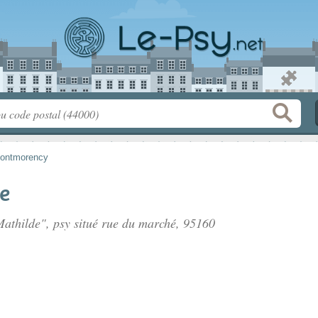
ontmorency
e
athilde", psy situé
rue du marché
, 95160