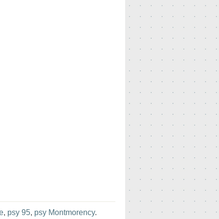
e
,
psy 95
,
psy Montmorency
.