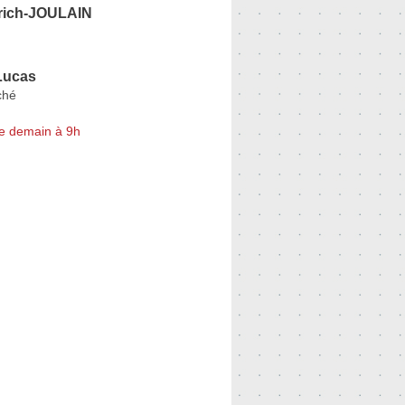
erich-JOULAIN
ucas
ché
e demain à 9h