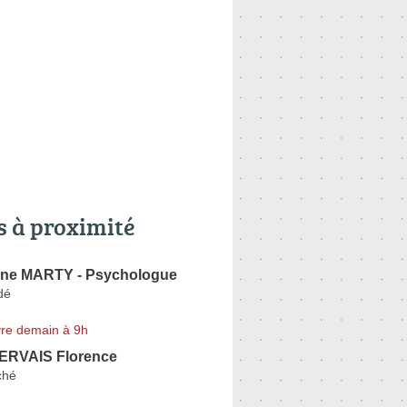
s à proximité
ène MARTY - Psychologue
dé
re demain à 9h
ERVAIS Florence
ché