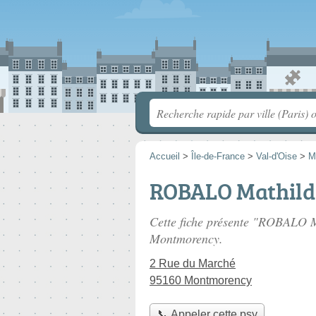
Accueil
>
Île-de-France
>
Val-d'Oise
>
M
ROBALO Mathild
Cette fiche présente "ROBALO M
Montmorency.
2 Rue du Marché
95160 Montmorency
📞 Appeler cette psy