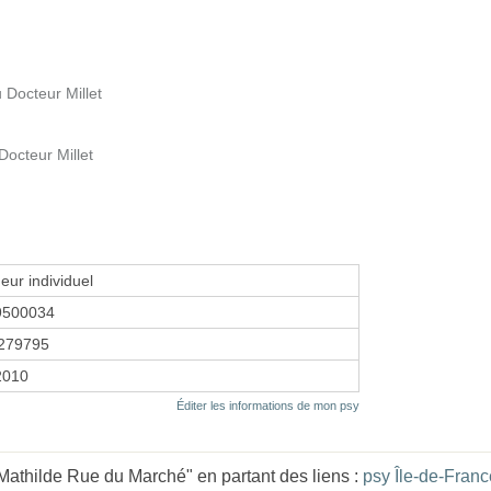
 Docteur Millet
octeur Millet
eur individuel
9500034
279795
2010
Éditer les informations de mon psy
thilde Rue du Marché" en partant des liens :
psy Île-de-Franc