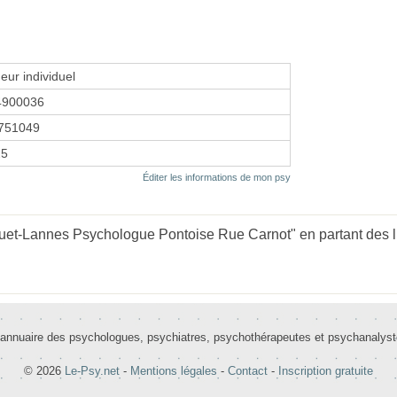
eur individuel
4900036
751049
25
Éditer les informations de mon psy
et-Lannes Psychologue Pontoise Rue Carnot" en partant des l
 annuaire des psychologues, psychiatres, psychothérapeutes et psychanalys
© 2026
Le-Psy.net
-
Mentions légales
-
Contact
-
Inscription gratuite