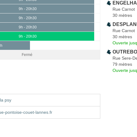
ENGELHAR
Rue Carnot
9h - 20h30
30 mètres
9h - 20h30
DESPLAN
9h - 20h30
Rue Carnot
30 mètres
9h - 20h30
Ouverte jus
5h
OUTREBON
Fermé
Rue Sere-D
79 mètres
Ouverte jus
la psy
e-pontoise-couet-lannes.fr