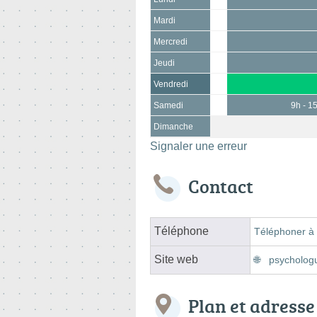
Mardi
Mercredi
Jeudi
Vendredi
Samedi
9h - 1
Dimanche
Signaler une erreur
Contact
Téléphone
Téléphoner à 
Site web
psychologu
Plan et adresse