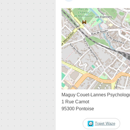
Maguy Couet-Lannes Psychologu
1 Rue Carnot
95300 Pontoise
Trajet Waze