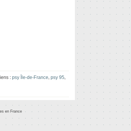
iens :
psy Île-de-France
,
psy 95
,
tes en France