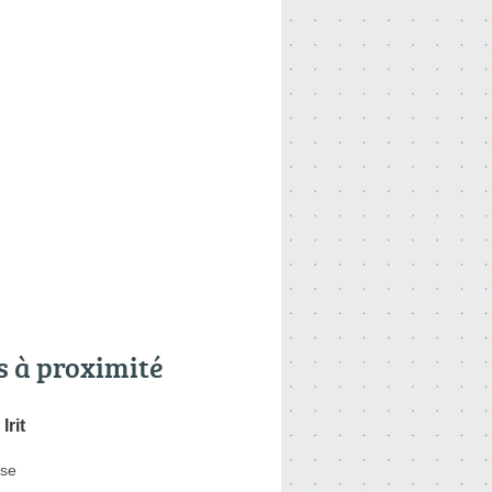
s à proximité
rit
se