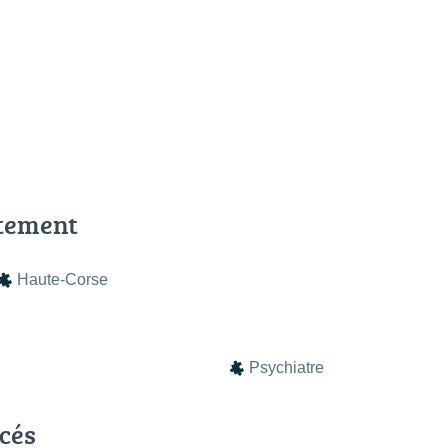
tement
Haute-Corse
Psychiatre
cés