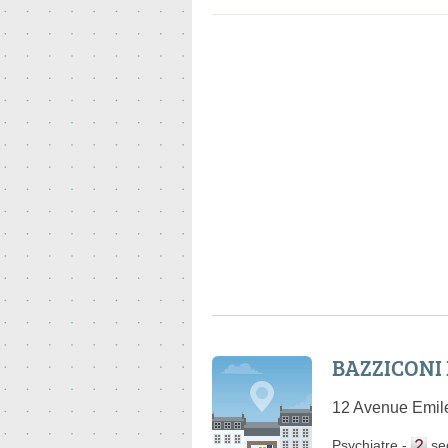
BAZZICONI 
12 Avenue Emile
Psychiatre
-
se