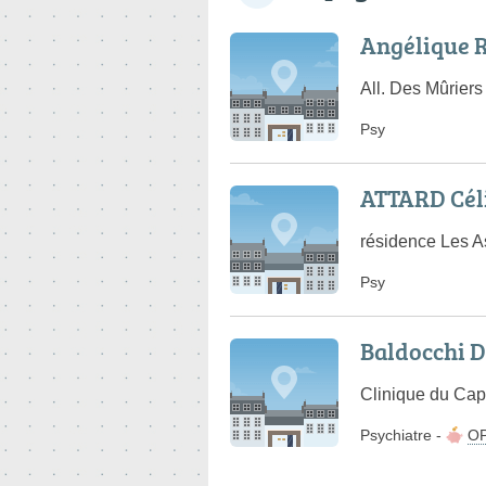
Angélique 
All. Des Mûrier
Psy
ATTARD Cél
résidence Les A
Psy
Baldocchi 
Clinique du Cap
Psychiatre
-
O