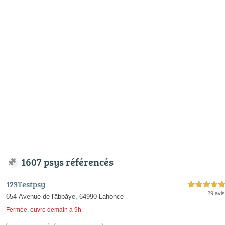
1607 psys référencés
123Testpsy
5,0 étoiles sur 5
29 avis
654 Āvenue de l'ābbāye, 64990 Lahonce
Fermée, ouvre demain à 9h