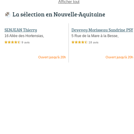
Afficher tout
La sélection en Nouvelle-Aquitaine
SENJEAN Thierry
Devevey Morisseau Sandrine PSY
CHOLOGUE ENFANT
16 Allée des Hortensias,
5 Rue de la Mare à la Besse,
9 avis
18 avis
4,5 étoiles sur 5
4,5 étoiles sur 5
Ouvert jusqu'à 20h
Ouvert jusqu'à 20h