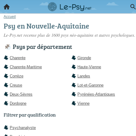
Accueil
Psy en Nouvelle-Aquitaine
Le-Psy.net recense plus de 1600
psys néo-aquitains
et autres psychologues.
Psys par département
Charente
Gironde
Charente-Maritime
Haute-Vienne
Corrèze
Landes
Creuse
Lot-et-Garonne
Deux-Sèvres
Pyrénées-Atlantiques
Dordogne
Vienne
Filtrer par qualification
Psychanalyste