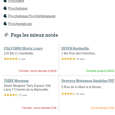
Psychiatre
Psychologue
Psychologue-Psychothérapeute
Psychopraticien
Psys les mieux notés
D'ALFONSO Marie Laure
DEVOS Raphaëlle
120 Bis Cr Gambetta,
1 Bis Rue des Franches,
5 avis
18 avis
5,0 étoiles sur 5
5,0 étoiles sur 5
Fermée, ouvre demain à 8h30
Ouverte jusqu'à 20h15
THIRY Morgane
Devevey Morisseau Sandrine PSY
CHOLOGUE ENFANT
Selarl Morgane Thiry Espace Toki
5 Rue de la Mare à la Besse,
Lana 7 Chemin de la Marouette,
18 avis
4,5 étoiles sur 5
72 avis
4,5 étoiles sur 5
Fermée, ouvre demain à 9h
Ouvert jusqu'à 20h