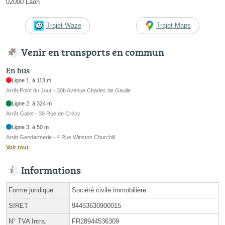
02000 Laon
Trajet Waze
Trajet Maps
Venir en transports en commun
En bus
Ligne 1, à 113 m
Arrêt Point du Jour - 30b Avenue Charles de Gaulle
Ligne 2, à 324 m
Arrêt Gallet - 39 Rue de Crécy
Ligne 3, à 50 m
Arrêt Gendarmerie - 4 Rue Winston Churchill
Voir tout
Informations
Forme juridique
Société civile immobilière
SIRET
94453630900015
N° TVA Intra.
FR28944536309