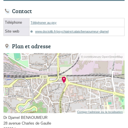
Contact
Téléphone
Téléphoner au psy
Site web
www.doctolib.fr/psychiatre/calais/benaoumeur-djamel
Plan et adresse
© contributeurs OpenStreetMap
Corriger l’adresse ou la localisation
Dr Djamel BENAOUMEUR
28 avenue Charles de Gaulle