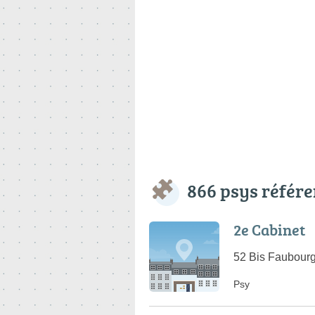
866 psys référ
2e Cabinet
52 Bis Faubour
Psy