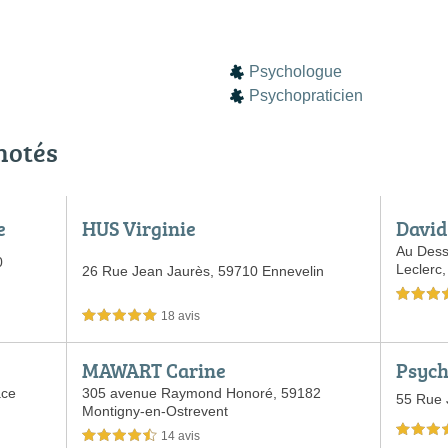
Psychologue
Psychopraticien
notés
e
HUS Virginie
Davi
Au Dess
0
Leclerc
26 Rue Jean Jaurès,
59710 Ennevelin
5,0 étoiles 
18 avis
5,0 étoiles sur 5
MAWART Carine
Psycho
ologi
ace
305 avenue Raymond Honoré,
59182
55 Rue 
Montigny-en-Ostrevent
Luc
4,5 étoiles 
14 avis
4,5 étoiles sur 5