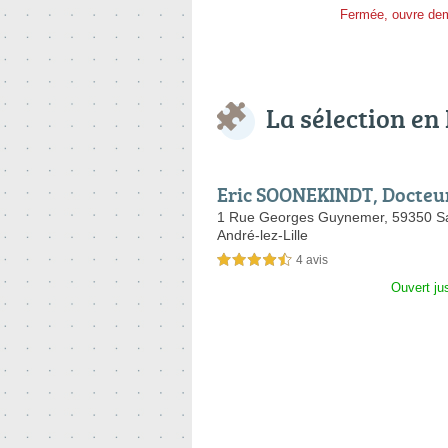
Fermée, ouvre de
La sélection en
Eric SOONEKINDT, Docteur
sychologie clinique
1 Rue Georges Guynemer,
59350 Sa
André-lez-Lille
4 avis
4,5 étoiles sur 5
Ouvert ju