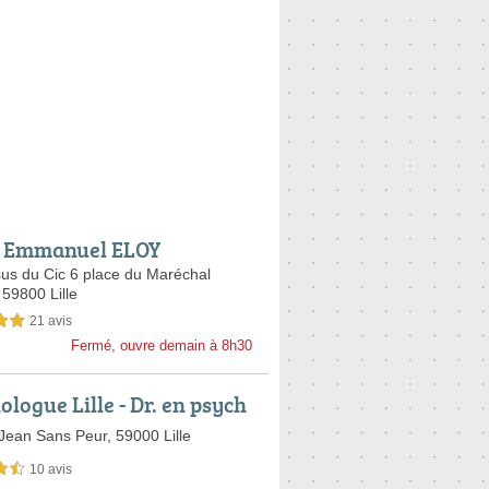
d Emmanuel ELOY
us du Cic 6 place du Maréchal
,
59800 Lille
21 avis
sur 5
Fermé, ouvre demain à 8h30
logue Lille - Dr. en psych
e - TCC - BEAUMONT Jean-
Jean Sans Peur,
59000 Lille
10 avis
sur 5