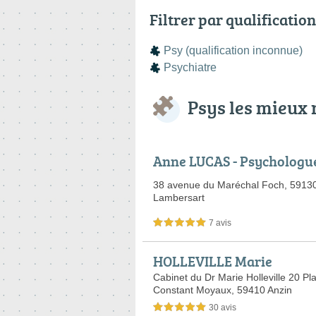
Filtrer par qualification
Psy (qualification inconnue)
Psychiatre
Psys les mieux 
Anne LUCAS - Psychologu
38 avenue du Maréchal Foch,
5913
Lambersart
7 avis
5,0 étoiles sur 5
HOLLEVILLE Marie
Cabinet du Dr Marie Holleville 20 Pl
Constant Moyaux,
59410 Anzin
30 avis
5,0 étoiles sur 5