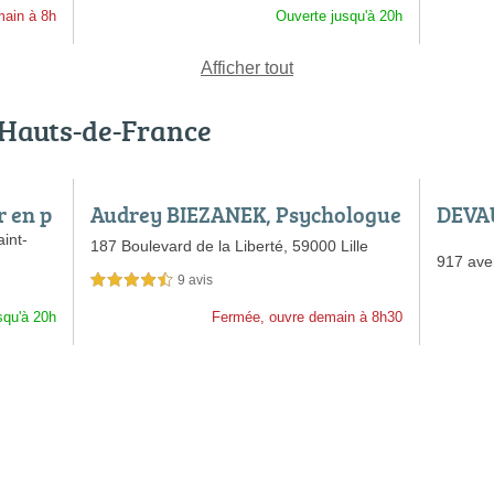
main à 8h
Ouverte jusqu'à 20h
Afficher tout
 Hauts-de-France
 en p
Audrey BIEZANEK, Psychologue
DEVA
TCC lille
int-
187 Boulevard de la Liberté,
59000 Lille
917 ave
9 avis
4,5 étoiles sur 5
squ'à 20h
Fermée, ouvre demain à 8h30