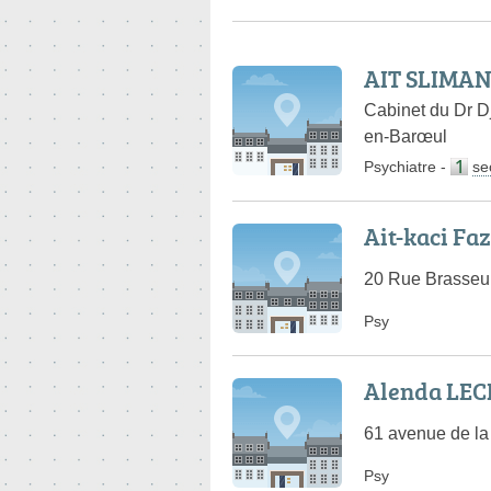
AIT SLIMA
Cabinet du Dr D
en-Barœul
Psychiatre
-
se
Ait-kaci Fa
20 Rue Brasseur
Psy
Alenda LEC
61 avenue de la
Psy