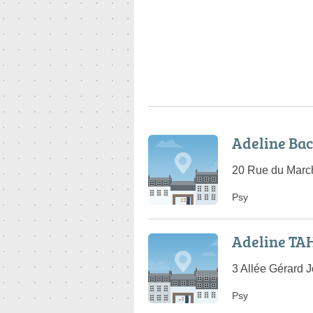
Adeline Bac
20 Rue du March
Psy
Adeline TA
3 Allée Gérard J
Psy