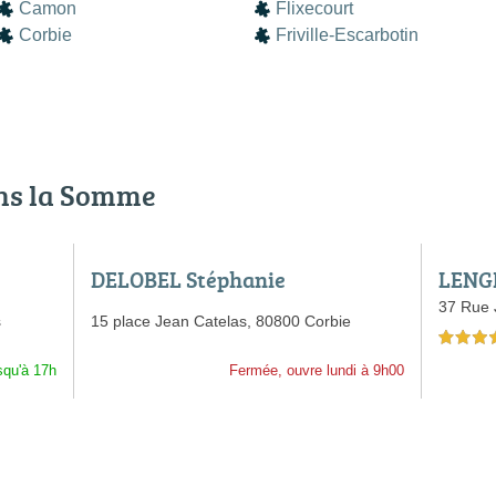
Camon
Flixecourt
Corbie
Friville-Escarbotin
ans la Somme
DELOBEL Stéphanie
LENG
37 Rue 
s
15 place Jean Catelas,
80800 Corbie
5,0 étoiles 
squ'à 17h
Fermée, ouvre lundi à 9h00