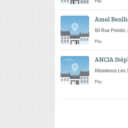
Psy
Amal Benlh
60 Rue Pointin,
Psy
ANCIA Stép
Résidence Les 3
Psy