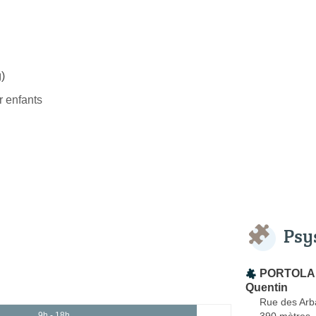
)
 enfants
Psy
PORTOLAN 
Quentin
Rue des Arba
390 mètres
9h - 18h