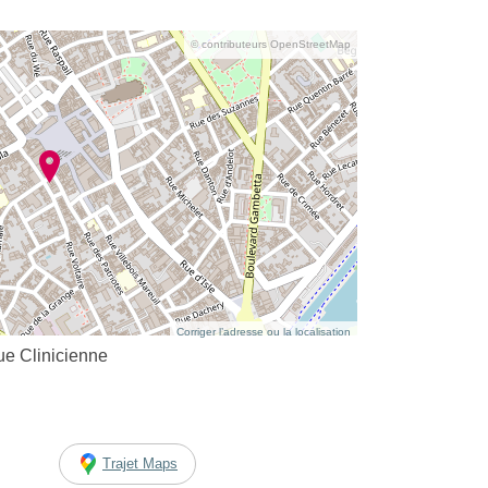
© contributeurs OpenStreetMap
Corriger l’adresse ou la localisation
e Clinicienne
Trajet Maps