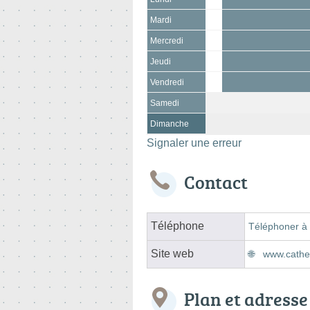
Mardi
Mercredi
Jeudi
Vendredi
Samedi
Dimanche
Signaler une erreur
Contact
Téléphone
Téléphoner à 
Site web
www.cather
Plan et adresse