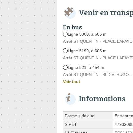
Venir en trans
En bus
Ligne 5000, à 605 m
Arrêt ST QUENTIN - PLACE LAFAYETT
Ligne 5199, à 605 m
Arrêt ST QUENTIN - PLACE LAFAYETT
Ligne 521, à 454 m
Arrêt ST QUENTIN - BLD V. HUGO - 
Voir tout
Informations
Forme juridique
Entrepren
SIRET
4793209
N° TVA Intra.
FR56479