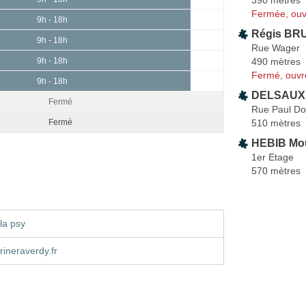
Fermée, ouv
9h - 18h
Régis BRU
9h - 18h
Rue Wager
490 mètres
9h - 18h
Fermé, ouvr
9h - 18h
DELSAUX 
Fermé
Rue Paul D
510 mètres
Fermé
HEBIB Mo
1er Etage
570 mètres
la psy
ineraverdy.fr