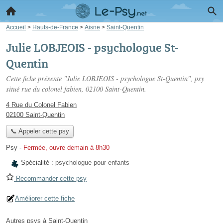
Accueil
>
Hauts-de-France
>
Aisne
>
Saint-Quentin
Julie LOBJEOIS - psychologue St-
Quentin
Cette fiche présente "Julie LOBJEOIS - psychologue St-Quentin", psy
situé
rue du colonel fabien
, 02100 Saint-Quentin.
4 Rue du Colonel Fabien
02100 Saint-Quentin
📞 Appeler cette psy
Psy
-
Fermée, ouvre demain à 8h30
Spécialité :
psychologue pour enfants
Recommander cette psy
Améliorer cette fiche
Autres psys à Saint-Quentin