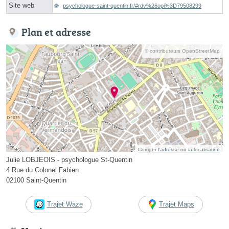
Site web
psychologue-saint-quentin.fr/#rdv%26opi%3D79508299
Plan et adresse
© contributeurs OpenStreetMap
Corriger l’adresse ou la localisation
Julie LOBJEOIS - psychologue St-Quentin
4 Rue du Colonel Fabien
02100 Saint-Quentin
Trajet Waze
Trajet Maps