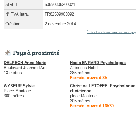
SIRET
50990309200021
N° TVA Intra.
FR82509903092
Création
2 novembre 2014
Éditer les informations de mon psy
Psys à proximité
DELPECH Anne Marie
Nadia EVRARD Psychologue
Boulevard Jeanne d'Arc
Allée des Nobel
13 mètres
285 mètres
Fermée, ouvre à 8h
WYSEUR Sylvie
Christine LETOFFE. Psychologue
Place Mantoue
clinicienne
300 mètres
place Mantoue
305 mètres
Fermée, ouvre à 16h30