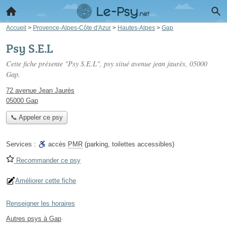
Accueil
>
Provence-Alpes-Côte d'Azur
>
Hautes-Alpes
>
Gap
Psy S.E.L
Cette fiche présente "Psy S.E.L", psy situé
avenue jean jaurès
, 05000
Gap.
72 avenue Jean Jaurès
05000 Gap
📞 Appeler ce psy
Services :
accès
PMR
(parking, toilettes accessibles)
Recommander ce psy
Améliorer cette fiche
Renseigner les horaires
Autres psys à Gap