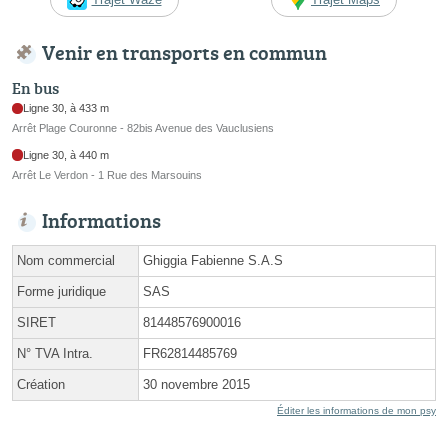
Venir en transports en commun
En bus
Ligne 30, à 433 m
Arrêt Plage Couronne - 82bis Avenue des Vauclusiens
Ligne 30, à 440 m
Arrêt Le Verdon - 1 Rue des Marsouins
Informations
Nom commercial
Ghiggia Fabienne S.A.S
Forme juridique
SAS
SIRET
81448576900016
N° TVA Intra.
FR62814485769
Création
30 novembre 2015
Éditer les informations de mon psy