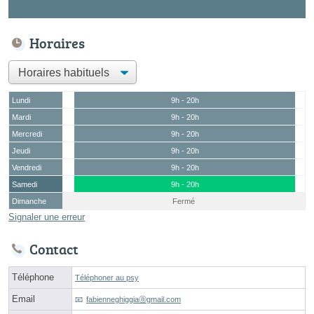
Horaires
Lundi
9h - 20h
Mardi
9h - 20h
Mercredi
9h - 20h
Jeudi
9h - 20h
Vendredi
9h - 20h
Samedi
9h - 20h
Dimanche
Fermé
Signaler une erreur
Contact
Téléphone
Téléphoner au psy
Email
fabienneghiggiaⓐgmail.com