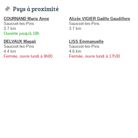
Psys à proximité
COURNAND Marie Anne
Alizée VIGIER Gaëlle Gaudillere
Sausset-les-Pins
Sausset-les-Pins
3.7 km
3.7 km
Ouverte jusqu'à 19h
DELVAUX Magali
LISS Emmanuelle
Sausset-les-Pins
Sausset-les-Pins
4.4 km
4.6 km
Fermée, ouvre lundi à 9h00
Fermée, ouvre lundi à 17h30