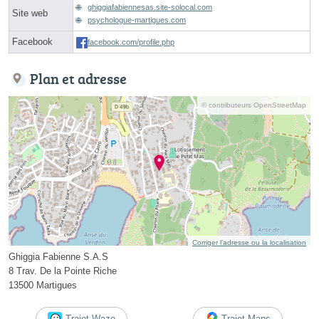
ghiggiafabiennesas.site-solocal.com
Site web
psychologue-martigues.com
Facebook
facebook.com/profile.php
Plan et adresse
© contributeurs OpenStreetMap
Corriger l’adresse ou la localisation
Ghiggia Fabienne S.A.S
8 Trav. De la Pointe Riche
13500 Martigues
Trajet Waze
Trajet Maps