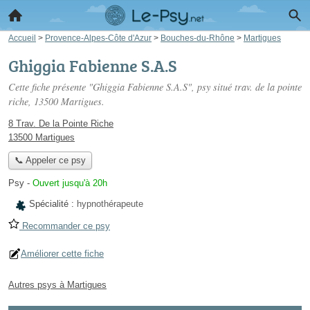
Accueil
>
Provence-Alpes-Côte d'Azur
>
Bouches-du-Rhône
>
Martigues
Ghiggia Fabienne S.A.S
Cette fiche présente "Ghiggia Fabienne S.A.S", psy situé
trav. de la pointe
riche
, 13500 Martigues.
8 Trav. De la Pointe Riche
13500 Martigues
📞 Appeler ce psy
Psy
-
Ouvert jusqu'à 20h
Spécialité :
hypnothérapeute
Recommander ce psy
Améliorer cette fiche
Autres psys à Martigues