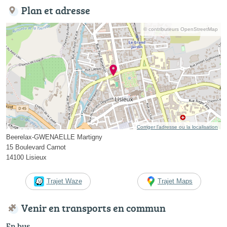
Plan et adresse
© contributeurs OpenStreetMap
Corriger l’adresse ou la localisation
Beerelax-GWENAELLE Martigny
15 Boulevard Carnot
14100 Lisieux
Trajet Waze
Trajet Maps
Venir en transports en commun
En bus