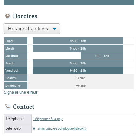
Horaires
Lundi
9h30 - 18h
Mardi
9h30 - 18h
Mercredi
14h - 18h
Jeudi
9h30 - 18h
Vendredi
9h30 - 18h
Samedi
Fermé
Dimanche
Fermé
Signaler une erreur
Contact
Téléphone
Téléphoner à la psy
Site web
gmartigny-psychologue-lisieux.fr