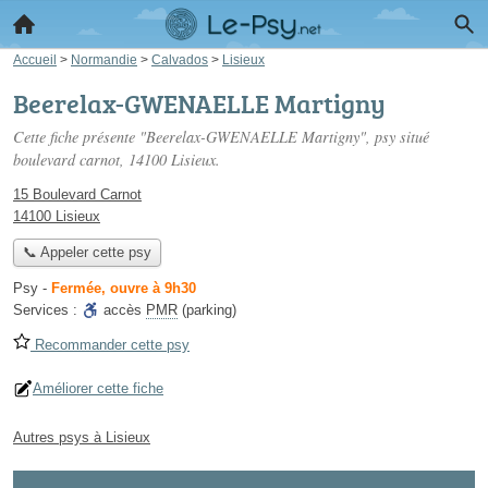
Accueil
>
Normandie
>
Calvados
>
Lisieux
Beerelax-GWENAELLE Martigny
Cette fiche présente "Beerelax-GWENAELLE Martigny", psy situé
boulevard carnot
, 14100 Lisieux.
15 Boulevard Carnot
14100 Lisieux
📞 Appeler cette psy
Psy
-
Fermée, ouvre à 9h30
Services :
accès
PMR
(parking)
Recommander cette psy
Améliorer cette fiche
Autres psys à Lisieux