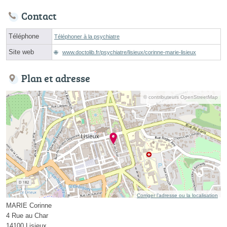
Contact
Téléphone
Téléphoner à la psychiatre
Site web
www.doctolib.fr/psychiatre/lisieux/corinne-marie-lisieux
Plan et adresse
© contributeurs OpenStreetMap
Corriger l’adresse ou la localisation
MARIE Corinne
4 Rue au Char
14100 Lisieux