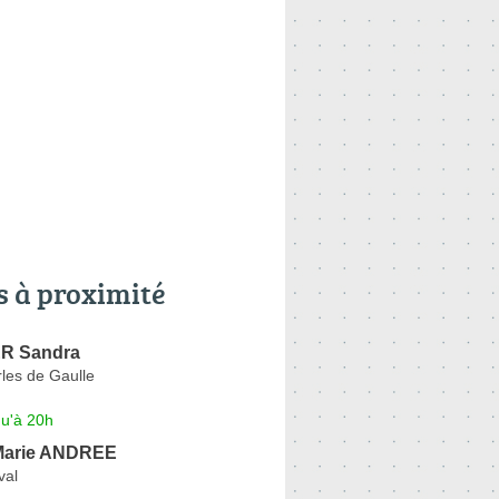
s à proximité
R Sandra
les de Gaulle
qu'à 20h
arie ANDREE
val