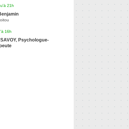
qu'à 21h
enjamin
oitou
'à 16h
 SAVOY, Psychologue-
peute