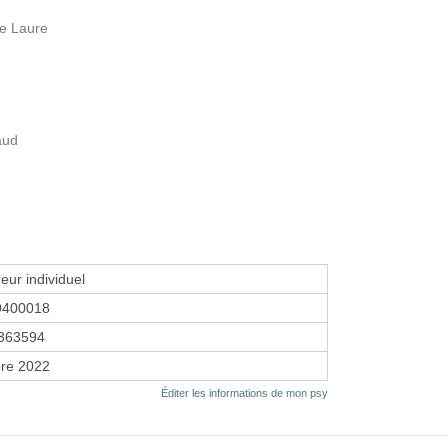
de Laure
aud
eur individuel
9400018
363594
re 2022
Éditer les informations de mon psy