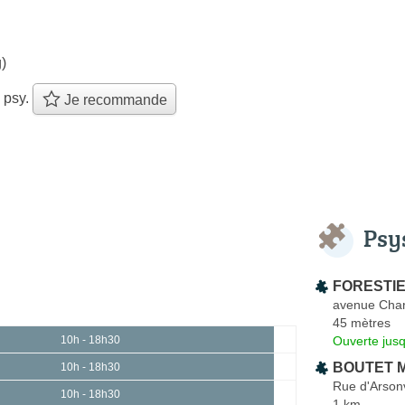
)
 psy.
Je recommande
Psy
FORESTIE
avenue Char
45 mètres
Ouverte jus
10h - 18h30
BOUTET M
10h - 18h30
Rue d'Arson
10h - 18h30
1 km