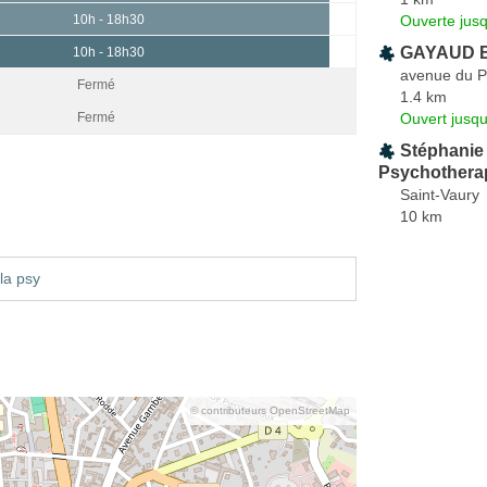
Ouverte jus
10h - 18h30
GAYAUD B
10h - 18h30
avenue du P
Fermé
1.4 km
Ouvert jusqu
Fermé
Stéphanie
Psychothera
Saint-Vaury
10 km
la psy
© contributeurs OpenStreetMap