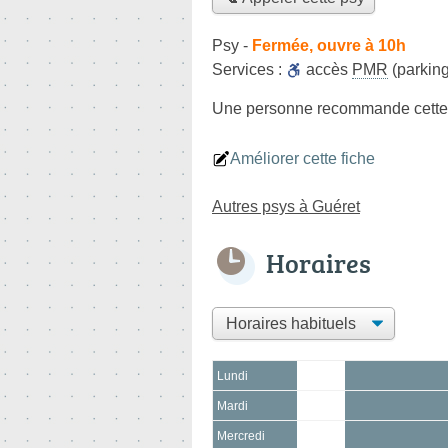
Psy
-
Fermée, ouvre à 10h
Services :
accès
PMR
(parking
Une personne
recommande
cette
Améliorer cette fiche
Autres psys à Guéret
Horaires
Lundi
Mardi
Mercredi