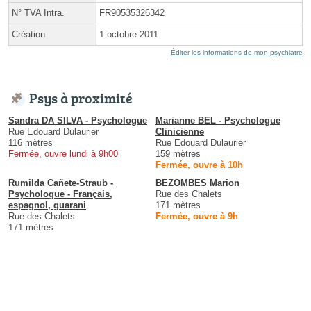
N° TVA Intra.
FR90535326342
Création
1 octobre 2011
Éditer les informations de mon psychiatre
Psys à proximité
Sandra DA SILVA - Psychologue
Marianne BEL - Psychologue
Rue Edouard Dulaurier
Clinicienne
116 mètres
Rue Edouard Dulaurier
Fermée, ouvre lundi à 9h00
159 mètres
Fermée, ouvre à 10h
Rumilda Cañete-Straub -
BEZOMBES Marion
Psychologue - Français,
Rue des Chalets
espagnol, guarani
171 mètres
Rue des Chalets
Fermée, ouvre à 9h
171 mètres