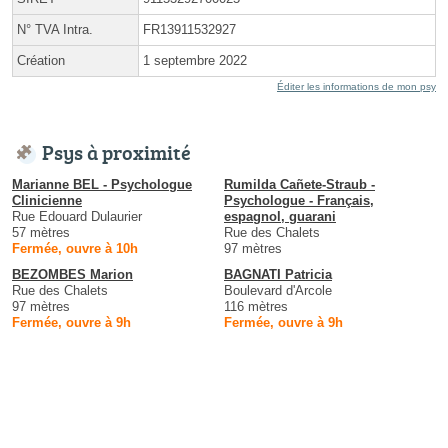
N° TVA Intra.
FR13911532927
Création
1 septembre 2022
Éditer les informations de mon psy
Psys à proximité
Marianne BEL - Psychologue
Rumilda Cañete-Straub -
Clinicienne
Psychologue - Français,
Rue Edouard Dulaurier
espagnol, guarani
57 mètres
Rue des Chalets
Fermée, ouvre à 10h
97 mètres
BEZOMBES Marion
BAGNATI Patricia
Rue des Chalets
Boulevard d'Arcole
97 mètres
116 mètres
Fermée, ouvre à 9h
Fermée, ouvre à 9h