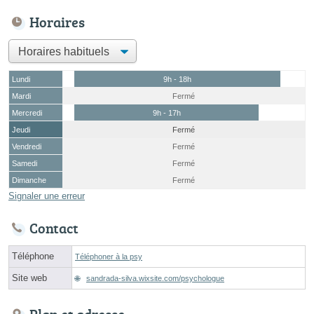
Horaires
Lundi
9h - 18h
Mardi
Fermé
Mercredi
9h - 17h
Jeudi
Fermé
Vendredi
Fermé
Samedi
Fermé
Dimanche
Fermé
Signaler une erreur
Contact
Téléphone
Téléphoner à la psy
Site web
sandrada-silva.wixsite.com/psychologue
Plan et adresse