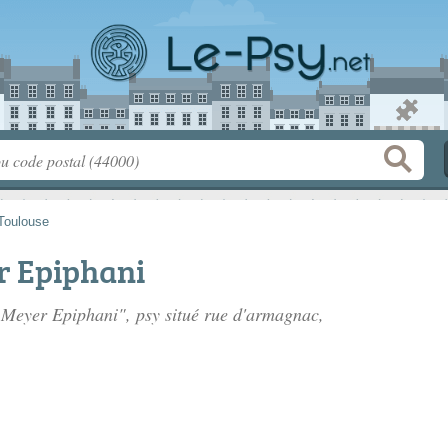
Toulouse
r Epiphani
n Meyer Epiphani", psy situé
rue d'armagnac
,