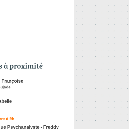
s à proximité
Françoise
pujade
abelle
re à 9h
ue Psychanalyste - Freddy