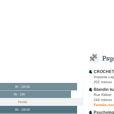
Psy
CROCHET 
Impasse La
202 mètres
9h - 18h30
Blandin Is
Rue Kléber
9h - 18h
244 mètres
Fermé
Fermée, ouv
9h - 18h30
Psycholog