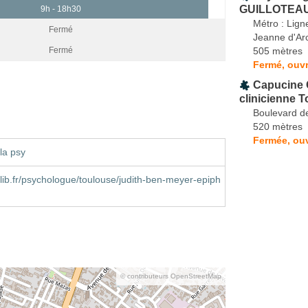
GUILLOTEAU 
9h - 18h30
Métro : Lign
Fermé
Jeanne d'Ar
505 mètres
Fermé
Fermé, ouvr
Capucine 
clinicienne 
Boulevard d
520 mètres
Fermée, ouv
la psy
ib.fr/psychologue/toulouse/judith-ben-meyer-epiph
© contributeurs OpenStreetMap