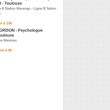
- Toulouse
e A Station Marengo - Ligne B Sation
c
e à 12h
GRISON - Psychologue
Toulouse
es Minimes
re à 9h