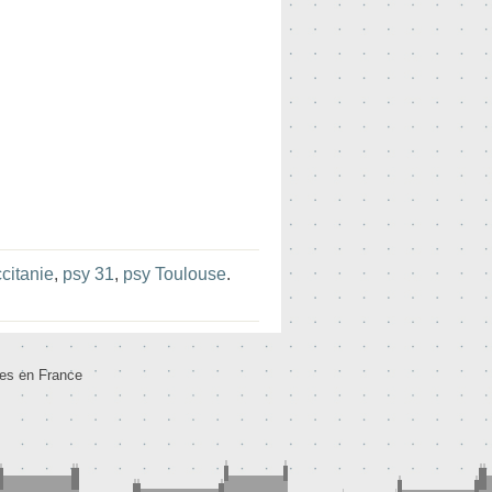
citanie
,
psy 31
,
psy Toulouse
.
tes en France