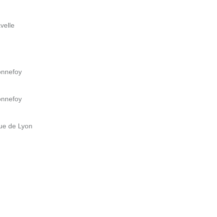
velle
onnefoy
onnefoy
ue de Lyon