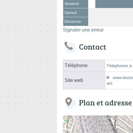
Vendredi
Samedi
Dimanche
Signaler une erreur
Contact
Téléphone
Téléphoner à 
www.doctol
Site web
ani
Plan et adresse