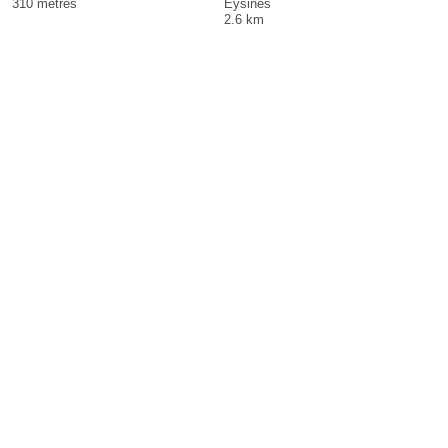
310 mètres
Eysines
2.6 km