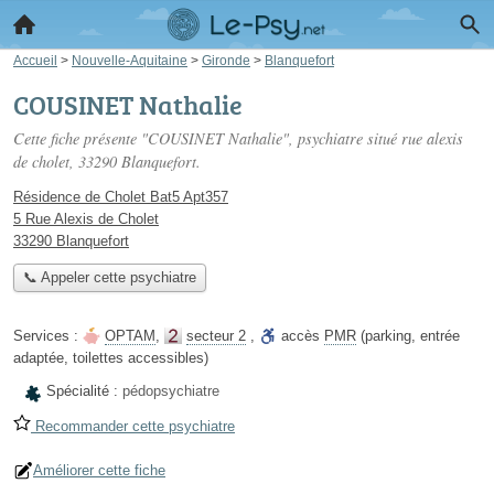
Accueil
>
Nouvelle-Aquitaine
>
Gironde
>
Blanquefort
COUSINET Nathalie
Cette fiche présente "COUSINET Nathalie", psychiatre situé
rue alexis
de cholet
, 33290 Blanquefort.
Résidence de Cholet Bat5 Apt357
5 Rue Alexis de Cholet
33290 Blanquefort
📞 Appeler cette psychiatre
Services :
OPTAM
,
secteur 2
,
accès
PMR
(parking, entrée
adaptée, toilettes accessibles)
Spécialité :
pédopsychiatre
Recommander cette psychiatre
Améliorer cette fiche