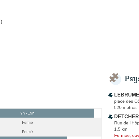
)
Psy
LEBRUME
place des C
820 mètres
9h - 19h
DETCHERR
Rue de l'Hôp
Fermé
1.5 km
Fermé
Fermée, ouv