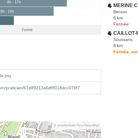
9h - 17h
MERINE Ch
Berson
9h - 16h
6 km
Fermée
Fermé
CAILLOT-
Soussans
8 km
Fermée, ouv
la psy
om/praticien/61d89213a6df8018dcc078f7
© contributeurs OpenStreetMap