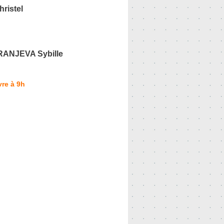
ristel
RANJEVA Sybille
re à 9h