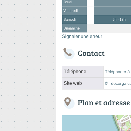
Jeudi
Vendredi
Samedi
9h - 13h
Dimanche
Signaler une erreur
Contact
Téléphone
Téléphoner à 
Site web
docorga.c
Plan et adresse