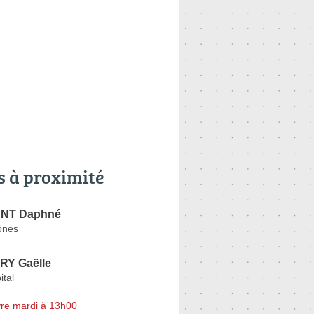
s à proximité
NT Daphné
ônes
Y Gaëlle
ital
re mardi à 13h00