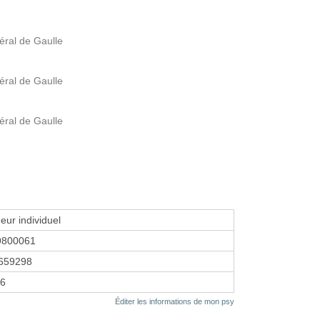
éral de Gaulle
éral de Gaulle
éral de Gaulle
eur individuel
9800061
659298
26
Éditer les informations de mon psy