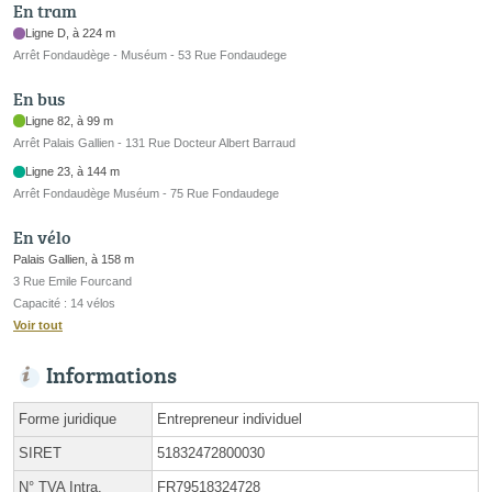
En tram
Ligne D, à 224 m
Arrêt Fondaudège - Muséum - 53 Rue Fondaudege
En bus
Ligne 82, à 99 m
Arrêt Palais Gallien - 131 Rue Docteur Albert Barraud
Ligne 23, à 144 m
Arrêt Fondaudège Muséum - 75 Rue Fondaudege
En vélo
Palais Gallien, à 158 m
3 Rue Emile Fourcand
Capacité : 14 vélos
Voir tout
Informations
Forme juridique
Entrepreneur individuel
SIRET
51832472800030
N° TVA Intra.
FR79518324728