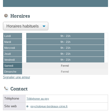
Horaires
Lundi
9h - 21h
Mardi
9h - 21h
Mercredi
9h - 21h
Jeudi
9h - 21h
Vendredi
9h - 21h
Samedi
Fermé
Dimanche
Fermé
Signaler une erreur
Contact
Téléphone
Téléphoner au psy
Site web
psychologue-bordeaux-cirne.fr