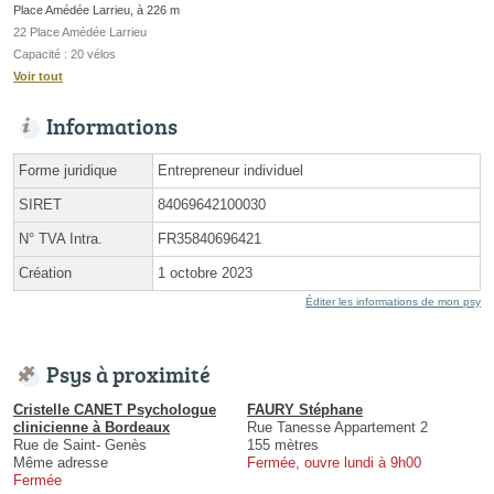
Place Amédée Larrieu, à 226 m
22 Place Amédée Larrieu
Capacité : 20 vélos
Voir tout
Informations
Forme juridique
Entrepreneur individuel
SIRET
84069642100030
N° TVA Intra.
FR35840696421
Création
1 octobre 2023
Éditer les informations de mon psy
Psys à proximité
Cristelle CANET Psychologue
FAURY Stéphane
clinicienne à Bordeaux
Rue Tanesse Appartement 2
Rue de Saint- Genès
155 mètres
Même adresse
Fermée, ouvre lundi à 9h00
Fermée