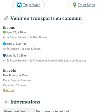
Trajet Waze
Trajet Maps
Venir en transports en commun
En bus
Ligne 73, à 16 m
Arrêt Stade Stéhélin - 34 Rue Domion
Ligne 2, à 237 m
Arrêt Domion - 45 Rue Stéhelin
Ligne G, à 165 m
Arrêt Stade Stéhélin - 317 Avenue du Maréchal de Lattre de Tassigny
En vélo
Pins Francs, à 93 m
Place Eugène Gauthier
Capacité : 18 vélos
Voir tout
Informations
Forme juridique
Entrepreneur individuel