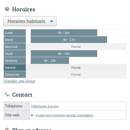
Horaires
Lundi
9h - 16h
Mardi
9h - 17h
Mercredi
Fermé
Jeudi
9h - 16h
Vendredi
9h - 13h
Samedi
Fermé
Dimanche
Fermé
Signaler une erreur
Contact
Téléphone
Téléphoner à la psy
Site web
eyuberopsychologue.wixsite.com/sitepro
Plan et adresse