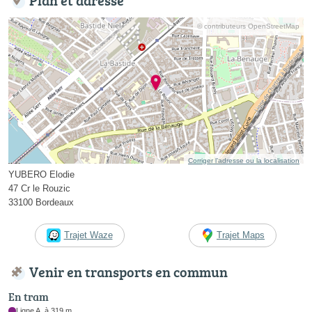
© contributeurs OpenStreetMap
Corriger l’adresse ou la localisation
YUBERO Elodie
47 Cr le Rouzic
33100 Bordeaux
Trajet Waze
Trajet Maps
Venir en transports en commun
En tram
Ligne A, à 319 m