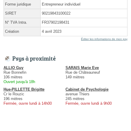
Forme juridique
Entrepreneur individuel
SIRET
90219843100022
N° TVA Intra.
FR37902198431
Création
4 avril 2023
Éditer les informations de mon psy
Psys à proximité
ALLIO Guy
SARAIS Marie Eve
Rue Bonnefin
Rue de Châteauneuf
106 mètres
149 mètres
Ouvert jusqu'à 18h
Hue-PILLETTE Brigitte
Cabinet de Psychologie
Cr le Rouzic
avenue Thiers
196 mètres
245 mètres
Fermée, ouvre lundi à 14h00
Fermée, ouvre lundi à 9h00