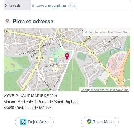
Site web
www.vanvyvepinaut.onlc.fr
Plan et adresse
© contributeurs OpenStreetMap
Corriger l’adresse ou la localisation
VYVE PINAUT MARIEKE Van
Maison Médicale 1 Route de Saint-Raphaël
33480 Castelnau-de-Médoc
Trajet Waze
Trajet Maps