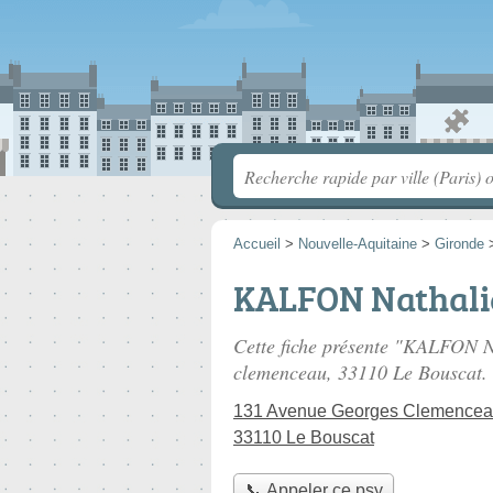
Accueil
>
Nouvelle-Aquitaine
>
Gironde
KALFON Nathali
Cette fiche présente "KALFON N
clemenceau
, 33110 Le Bouscat.
131 Avenue Georges Clemence
33110 Le Bouscat
📞 Appeler ce psy