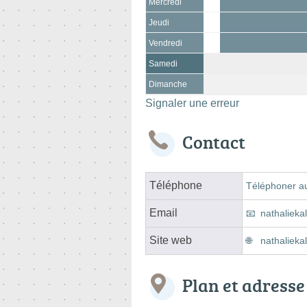
Mercredi
Jeudi
Vendredi
Samedi
Dimanche
Signaler une erreur
Contact
Téléphone
Téléphoner a
Email
nathaliek
Site web
nathaliek
Plan et adresse