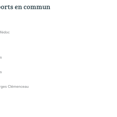
ports en commun
 Médoc
es
es
orges Clémenceau