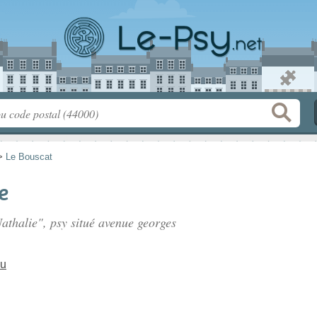
>
Le Bouscat
e
athalie", psy situé
avenue georges
au