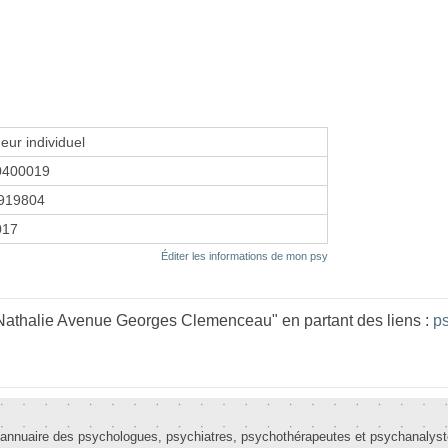
eur individuel
0400019
919804
017
Éditer les informations de mon psy
athalie Avenue Georges Clemenceau" en partant des liens :
p
 annuaire des psychologues, psychiatres, psychothérapeutes et psychanalys