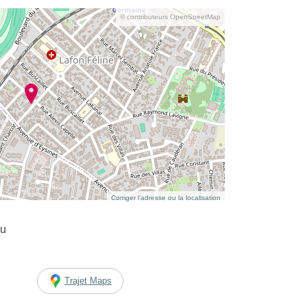
© contributeurs OpenStreetMap
Corriger l’adresse ou la localisation
au
Trajet Maps