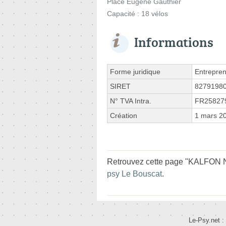
Place Eugène Gauthier
Capacité : 18 vélos
Informations
Forme juridique
Entrepren
SIRET
8279198
N° TVA Intra.
FR25827
Création
1 mars 2
Retrouvez cette page "KALFON N
psy Le Bouscat
.
Le-Psy.net :