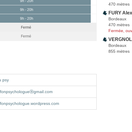
9h - 20h
470 mètres
9h - 20h
FURY Ale
Bordeaux
9h - 20h
470 mètres
Fermé
Fermée, ouv
Fermé
VERGNOLL
Bordeaux
855 mètres
u psy
alfonpsychologueⓐgmail.com
alfonpsychologue.wordpress.com