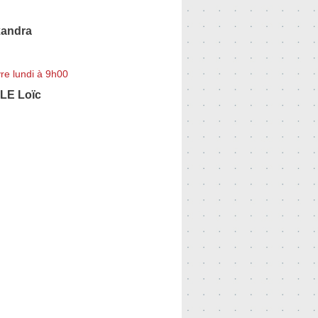
xandra
re lundi à 9h00
E Loïc