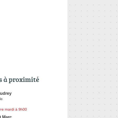
s à proximité
udrey
le
re mardi à 9h00
 Marc