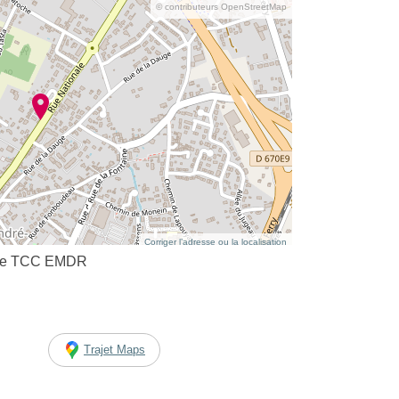
© contributeurs OpenStreetMap
Corriger l’adresse ou la localisation
ue TCC EMDR
Trajet Maps