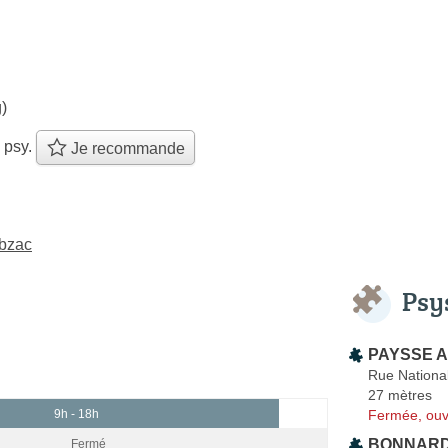
)
 psy.
Je recommande
ubzac
Psy
PAYSSE A
Rue Nationa
27 mètres
Fermée, ouv
9h - 18h
BONNARD
Fermé