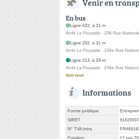
Venir en trans
En bus
Ligne 432, à 31 m
Arrêt La Pouyade - 236 Rue National
Ligne 202, à 31 m
Arrêt La Pouyade - 236e Rue Nation
Ligne 213, à 29 m
Arrêt La Pouyade - 236e Rue Nation
Voir tout
Informations
Forme juridique
Entrepren
SIRET
9182000
N° TVA Intra.
FR48918
Création
12 juin 2