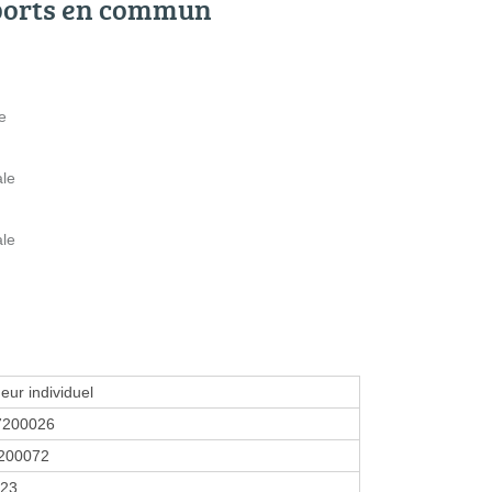
ports en commun
e
ale
ale
eur individuel
7200026
200072
023