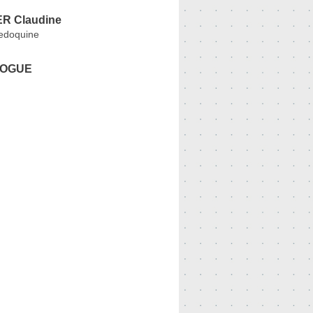
R Claudine
edoquine
LOGUE