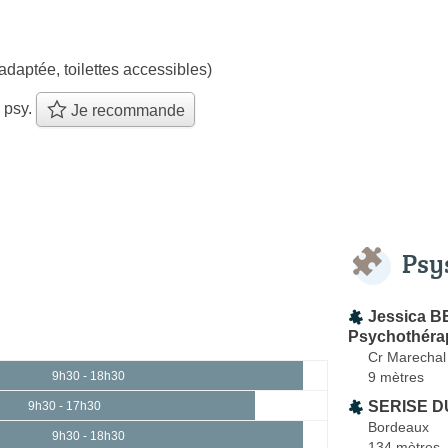
adaptée, toilettes accessibles)
 psy.
Je recommande
Psy
Jessica 
Psychothéra
Cr Marechal 
9 mètres
9h30 - 18h30
SERISE D
9h30 - 17h30
Bordeaux
9h30 - 18h30
134 mètres