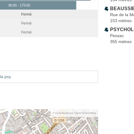
9h30 - 17h30
BEAUSSIE
Rue de la M
Fermé
153 mètres
Fermé
PSYCHO
Fermé
Pessac
355 mètres
la psy
© contributeurs OpenStreetMap