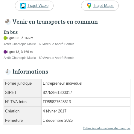
Trajet Waze
Trajet Maps
Venir en transports en commun
En bus
Ligne C1, à 166 m
Arrêt Chantepie Mairie - 69 Avenue André Bonnin
Ligne 13, à 166 m
Arrêt Chantepie Mairie - 69 Avenue André Bonnin
Informations
Forme juridique
Entrepreneur individuel
SIRET
82752861300017
N° TVA Intra.
FR55827528613
Création
4 février 2017
Fermeture
1 décembre 2025
Éditer les informations de mon psy