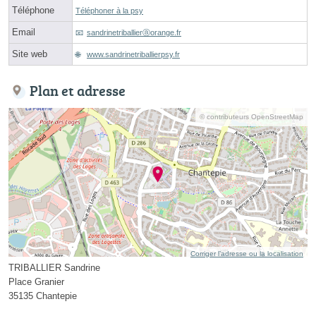
Téléphone
Téléphoner à la psy
Email
sandrinetriballierⓐorange.fr
Site web
www.sandrinetriballierpsy.fr
Plan et adresse
© contributeurs OpenStreetMap
Corriger l’adresse ou la localisation
TRIBALLIER Sandrine
Place Granier
35135 Chantepie